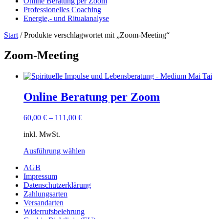
Online Beratung per Zoom
Professionelles Coaching
Energie,- und Ritualanalyse
Start
/ Produkte verschlagwortet mit „Zoom-Meeting“
Zoom-Meeting
Online Beratung per Zoom
60,00
€
–
111,00
€
inkl. MwSt.
Ausführung wählen
Dieses
AGB
Produkt
Impressum
weist
Datenschutzerklärung
mehrere
Zahlungsarten
Varianten
Versandarten
auf.
Widerrufsbelehrung
Die