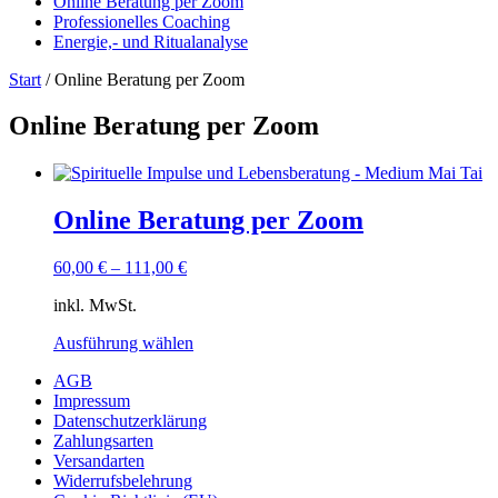
Online Beratung per Zoom
Professionelles Coaching
Energie,- und Ritualanalyse
Start
/ Online Beratung per Zoom
Online Beratung per Zoom
Online Beratung per Zoom
60,00
€
–
111,00
€
inkl. MwSt.
Ausführung wählen
Dieses
AGB
Produkt
Impressum
weist
Datenschutzerklärung
mehrere
Zahlungsarten
Varianten
Versandarten
auf.
Widerrufsbelehrung
Die